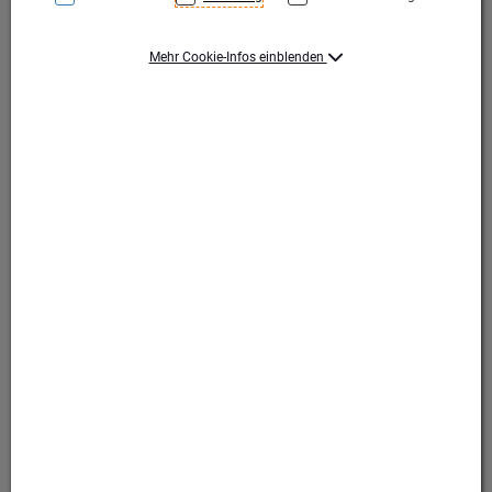
Mehr Cookie-Infos einblenden
Gold
Gold
Produktart Ehrungen
Pokal
Set-Typ
Einzelpokal
Höhe (mm)
486