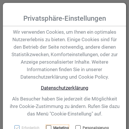
Zum Inhalt springen [AK + 0]
Zum Hauptmenü (oben rechts) springen [AK + 1]
Zum Hauptmenü springen [AK + 2]
Zum Meta-Menü oben (links) springen [AK + 3]
Zum "Barrierefreiheits-Menü" springen [AK + 4]
Zu den Inhalten im Fußbereich springen [AK + 5]
Toggle
Produktsuche
Privatsphäre-Einstellungen
Pokal Leona 483 mm
Wir verwenden Cookies, um Ihnen ein optimales
Nutzererlebnis zu bieten. Einige Cookies sind für
den Betrieb der Seite notwendig, andere dienen
Artikelnummer:
40871
Statistikzwecken, Komforteinstellungen, oder zur
Anzeige personalisierter Inhalte. Weitere
Informationen finden Sie in unserer
Datenschutzerklärung und Cookie Policy.
Datenschutzerklärung
Als Besucher haben Sie jederzeit die Möglichkeit
ihre Cookie-Zustimmung zu ändern. Rufen Sie dazu
das Menü "Cookie-Einstellung" auf.
Erforderlich
Marketing
Personalisierung