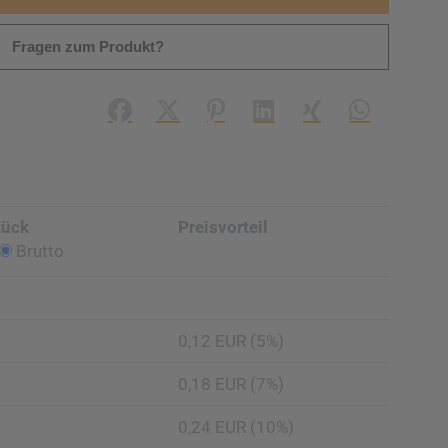
Fragen zum Produkt?
Facebook
X (#[creator\plugin\share\core\struc
Pinterest
LinkedIn
Xing
WhatsApp (#
tück
Preisvorteil
Brutto
0,12 EUR (5%)
0,18 EUR (7%)
0,24 EUR (10%)