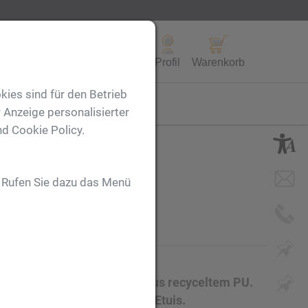
Alle Produkte
Profil
Warenkorb
kies sind für den Betrieb
FL
 Anzeige personalisierter
nd Cookie Policy.
. Rufen Sie dazu das Menü
uss für zwei Schreibgeräte aus recyceltem PU.
ittig auf die Oberseite des Etuis.