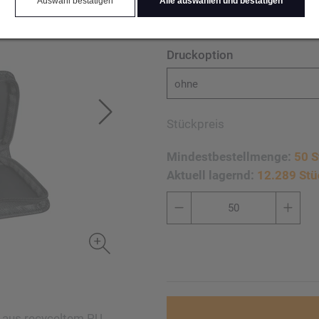
Auswahl bestätigen
Alle auswählen und bestätigen
Druckoption
ohne
Stückpreis
Mindestbestellmenge:
50 S
Aktuell lagernd:
12.289 Stü
e aus recyceltem PU.