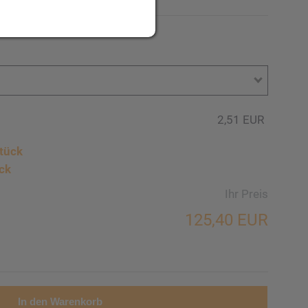
2,51 EUR
tück
ck
Ihr Preis
125,40 EUR
In den Warenkorb