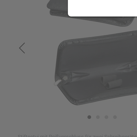
Stifteetui mit Reißverschluss für zwei Schreibgerät