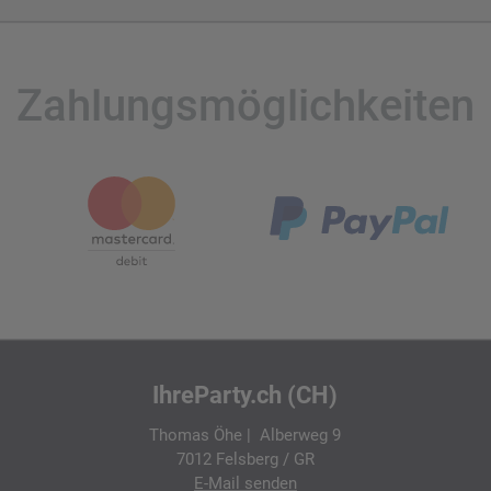
Zahlungsmöglichkeiten
IhreParty.ch (CH)
Thomas Öhe | Alberweg 9
7012 Felsberg / GR
E-Mail
senden