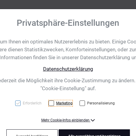
Privatsphäre-Einstellungen
m Ihnen ein optimales Nutzererlebnis zu bieten. Einige Coo
tobjekte
Ihre Eventanfrage
Impressionen
Shop für CH/
ere dienen Statistikzwecken, Komforteinstellungen, oder zur
 Informationen finden Sie in unserer Datenschutzerklärung u
Datenschutzerklärung
lbacete, schwarz
ederzeit die Möglichkeit ihre Cookie-Zustimmung zu ändern
"Cookie-Einstellung" auf.
Erforderlich
Marketing
Personalisierung
Mehr Cookie-Infos einblenden
Stifteetui mit Reißverschl
Ihre Werbung drucken wir m