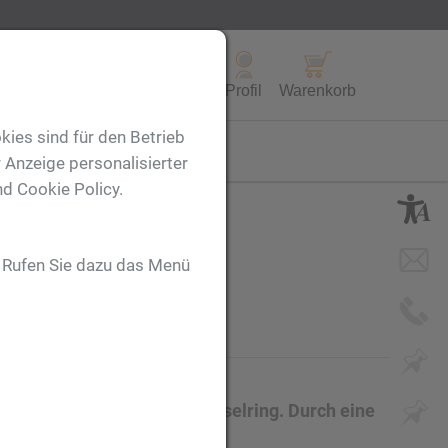
Alle Produkte
Profil
Warenkorb
kies sind für den Betrieb
FL
 Anzeige personalisierter
nd Cookie Policy.
. Rufen Sie dazu das Menü
aus Buchenholz mit Schlüsselring. Durch eine
erbung ideal zur Geltung.