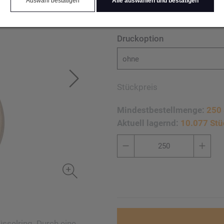
Auswahl bestätigen
Alle auswählen und bestätigen
Druckoption
ohne
Stückpreis
Mindestbestellmenge:
250 
Aktuell lagernd:
10.077 Stü
sselring. Durch eine