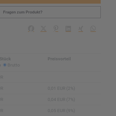
Fragen zum Produkt?
Facebook
X (#[creator\plugin\share\core\struc
Pinterest
LinkedIn
Xing
WhatsApp (#
 Stück
Preisvorteil
o
Brutto
UR
UR
0,01 EUR (2%)
UR
0,04 EUR (7%)
UR
0,05 EUR (9%)