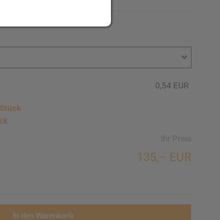
0,54 EUR
Stück
ck
Ihr Preis
135,– EUR
In den Warenkorb