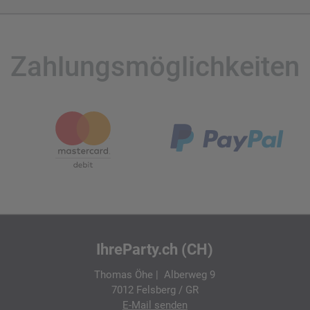
Zahlungsmöglichkeiten
IhreParty.ch (CH)
Thomas Öhe | Alberweg 9
7012 Felsberg / GR
E-Mail
senden