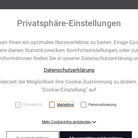
Privatsphäre-Einstellungen
m Ihnen ein optimales Nutzererlebnis zu bieten. Einige Coo
tobjekte
Ihre Eventanfrage
Impressionen
Shop für CH/
ere dienen Statistikzwecken, Komforteinstellungen, oder zur
 Informationen finden Sie in unserer Datenschutzerklärung u
Datenschutzerklärung
er Bern, braun
ederzeit die Möglichkeit ihre Cookie-Zustimmung zu ändern
"Cookie-Einstellung" auf.
Erforderlich
Marketing
Personalisierung
Mehr Cookie-Infos einblenden
Runder Schlüsselanhänger 
Lasergravur kommt Ihre W