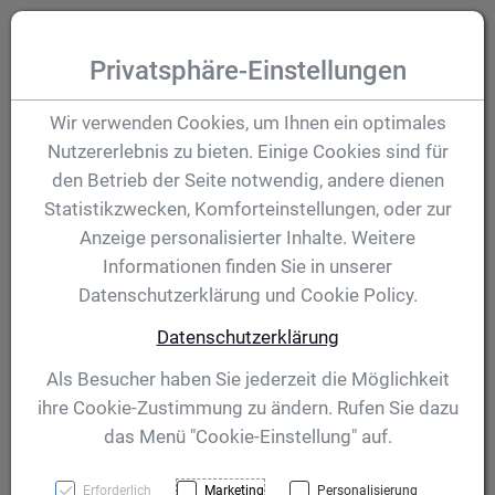
Zum Inhalt springen [AK + 0]
Zum Hauptmenü (oben rechts) springen [AK + 1]
Zum Hauptmenü springen [AK + 2]
Zum Meta-Menü oben (links) springen [AK + 3]
Zum "Barrierefreiheits-Menü" springen [AK + 4]
Zu den Inhalten im Fußbereich springen [AK + 5]
Toggle
Produktsuche
Privatsphäre-Einstellungen
Semi Gelschreiber
Wir verwenden Cookies, um Ihnen ein optimales
Nutzererlebnis zu bieten. Einige Cookies sind für
Dunmore, schwarz
den Betrieb der Seite notwendig, andere dienen
Statistikzwecken, Komforteinstellungen, oder zur
Anzeige personalisierter Inhalte. Weitere
Artikelnummer:
399103
Informationen finden Sie in unserer
Datenschutzerklärung und Cookie Policy.
Datenschutzerklärung
Als Besucher haben Sie jederzeit die Möglichkeit
ihre Cookie-Zustimmung zu ändern. Rufen Sie dazu
das Menü "Cookie-Einstellung" auf.
Erforderlich
Marketing
Personalisierung