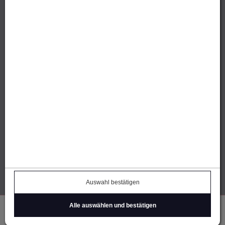
Thomas Öhe | Alberweg 9
7012 Felsberg / GR
E-Mail
senden
IhreParty.ch (FL)
Michael Brückner
Tschingel 10 | FL-9496 Balzers
E-Mail
senden
Über uns
Kontakt
Datenschutz
Barrierefreiheitserklärung
Cookie Einstellungen
Auswahl bestätigen
Impressum
AGB
Widerruf
Alle auswählen und bestätigen
Einloggen
Registrieren
Warenkorb