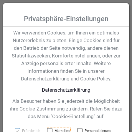
Zum Inhalt springen [AK + 0]
Zum Hauptmenü (oben rechts) springen [AK + 1]
Zum Hauptmenü springen [AK + 2]
Zum Meta-Menü oben (links) springen [AK + 3]
Zum "Barrierefreiheits-Menü" springen [AK + 4]
Zu den Inhalten im Fußbereich springen [AK + 5]
Toggle
Produktsuche
Privatsphäre-Einstellungen
Silikontasche mit
Wir verwenden Cookies, um Ihnen ein optimales
Nutzererlebnis zu bieten. Einige Cookies sind für
Sehhilfe
den Betrieb der Seite notwendig, andere dienen
Statistikzwecken, Komforteinstellungen, oder zur
Huddersfield,
Anzeige personalisierter Inhalte. Weitere
Informationen finden Sie in unserer
schwarz
Datenschutzerklärung und Cookie Policy.
Datenschutzerklärung
Artikelnummer:
075503
Als Besucher haben Sie jederzeit die Möglichkeit
ihre Cookie-Zustimmung zu ändern. Rufen Sie dazu
das Menü "Cookie-Einstellung" auf.
Erforderlich
Marketing
Personalisierung