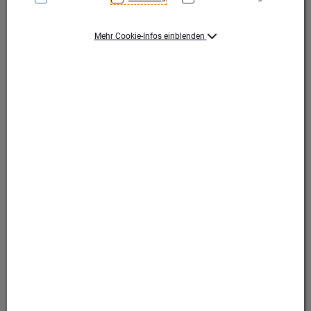
Mehr Cookie-Infos einblenden
Silikontasche mit einer Sehhilfe (Stärke +2.00). Die
Tasche lässt sich einfach auf das Smartphone
aufkleben und Sie können Kleingedrucktes überall
lesen. Ihre Werbung wird auf die Tasche gedruckt.