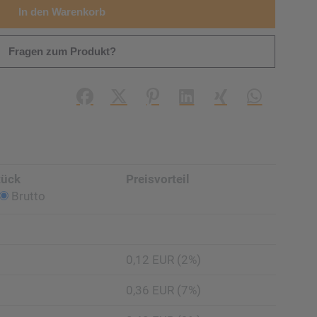
In den Warenkorb
Fragen zum Produkt?
Facebook
X (#[creator\plugin\share\core\struc
Pinterest
LinkedIn
Xing
WhatsApp (#
tück
Preisvorteil
Brutto
0,12 EUR (2%)
0,36 EUR (7%)