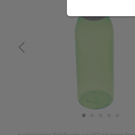
Auslaufsichere Trinkflasche aus PET mit einem Fa