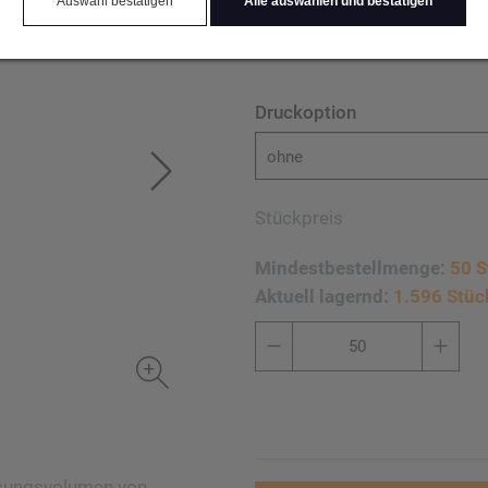
Auswahl bestätigen
Alle auswählen und bestätigen
Edelstahldeckel auf Anfra
Druckoption
ohne
Stückpreis
Mindestbestellmenge:
50 S
Aktuell lagernd:
1.596 Stüc
ssungsvolumen von