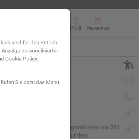
Alle Produkte
Profil
Warenkorb
kies sind für den Betrieb
FL
 Anzeige personalisierter
nd Cookie Policy.
. Rufen Sie dazu das Menü
che aus PET mit einem Fassungsvolumen von 780
wir auf die Flasche. Gravur auf dem