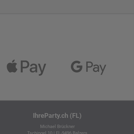
IhreParty.ch (FL)
Michael Brückner
Tschingel 10 | FL-9496 Balzers