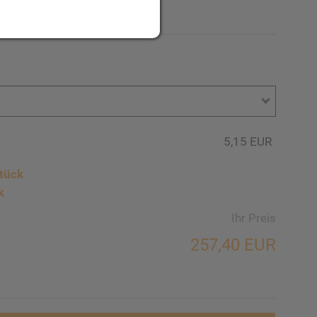
ge möglich.
5,15 EUR
tück
k
Ihr Preis
257,40 EUR