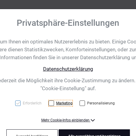
Privatsphäre-Einstellungen
m Ihnen ein optimales Nutzererlebnis zu bieten. Einige Coo
tobjekte
Ihre Eventanfrage
Impressionen
Shop für CH/
ere dienen Statistikzwecken, Komforteinstellungen, oder zur
 Informationen finden Sie in unserer Datenschutzerklärung u
Datenschutzerklärung
pporo, apfelgrün
ederzeit die Möglichkeit ihre Cookie-Zustimmung zu ändern
"Cookie-Einstellung" auf.
Erforderlich
Marketing
Personalisierung
Mehr Cookie-Infos einblenden
Auslaufsichere Trinkflas
ml. Ihre Werbung drucken 