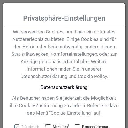
Zum Inhalt springen [AK + 0]
Zum Hauptmenü (oben rechts) springen [AK + 1]
Zum Hauptmenü springen [AK + 2]
Zum Meta-Menü oben (links) springen [AK + 3]
Zum "Barrierefreiheits-Menü" springen [AK + 4]
Zu den Inhalten im Fußbereich springen [AK + 5]
Toggle
Produktsuche
Privatsphäre-Einstellungen
Verwandlungstasche
Wir verwenden Cookies, um Ihnen ein optimales
Nutzererlebnis zu bieten. Einige Cookies sind für
Eldorado,
den Betrieb der Seite notwendig, andere dienen
Statistikzwecken, Komforteinstellungen, oder zur
dunkelblau
Anzeige personalisierter Inhalte. Weitere
Informationen finden Sie in unserer
Datenschutzerklärung und Cookie Policy.
Artikelnummer:
072444
Datenschutzerklärung
Als Besucher haben Sie jederzeit die Möglichkeit
ihre Cookie-Zustimmung zu ändern. Rufen Sie dazu
das Menü "Cookie-Einstellung" auf.
Erforderlich
Marketing
Personalisierung