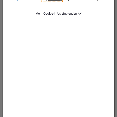
Mehr Cookie-Infos einblenden
Aufklebbare Zinn-Embleme finden Sie in Kapitel
Embleme
Aufklebbare Zinn-Embleme finden Sie in Kapitel
Embleme
Produktart Ehrungen
Pokal
Set-Typ
3er Set, Einzelpokale