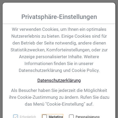
Zum Inhalt springen [AK + 0]
Zum Hauptmenü (oben rechts) springen [AK + 1]
Zum Hauptmenü springen [AK + 2]
Zum Meta-Menü oben (links) springen [AK + 3]
Zum "Barrierefreiheits-Menü" springen [AK + 4]
Zu den Inhalten im Fußbereich springen [AK + 5]
Toggle
Produktsuche
Privatsphäre-Einstellungen
Winner Cup
Wir verwenden Cookies, um Ihnen ein optimales
Nutzererlebnis zu bieten. Einige Cookies sind für
Motorsport
den Betrieb der Seite notwendig, andere dienen
Statistikzwecken, Komforteinstellungen, oder zur
Anzeige personalisierter Inhalte. Weitere
Artikelnummer:
40360
Informationen finden Sie in unserer
Datenschutzerklärung und Cookie Policy.
Datenschutzerklärung
Als Besucher haben Sie jederzeit die Möglichkeit
ihre Cookie-Zustimmung zu ändern. Rufen Sie dazu
das Menü "Cookie-Einstellung" auf.
Erforderlich
Marketing
Personalisierung