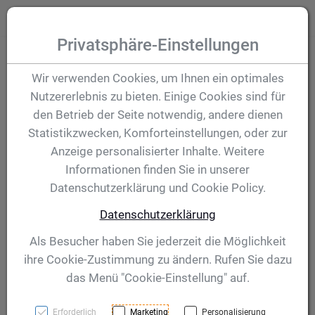
Zum Inhalt springen [AK + 0]
Zum Hauptmenü (oben rechts) springen [AK + 1]
Zum Hauptmenü springen [AK + 2]
Zum Meta-Menü oben (links) springen [AK + 3]
Zum "Barrierefreiheits-Menü" springen [AK + 4]
Zu den Inhalten im Fußbereich springen [AK + 5]
Toggle
Produktsuche
Privatsphäre-Einstellungen
Winner Cup
Wir verwenden Cookies, um Ihnen ein optimales
Nutzererlebnis zu bieten. Einige Cookies sind für
Motorsport 425 mm
den Betrieb der Seite notwendig, andere dienen
Statistikzwecken, Komforteinstellungen, oder zur
Anzeige personalisierter Inhalte. Weitere
Artikelnummer:
40362
Informationen finden Sie in unserer
Datenschutzerklärung und Cookie Policy.
Datenschutzerklärung
Als Besucher haben Sie jederzeit die Möglichkeit
ihre Cookie-Zustimmung zu ändern. Rufen Sie dazu
das Menü "Cookie-Einstellung" auf.
Erforderlich
Marketing
Personalisierung