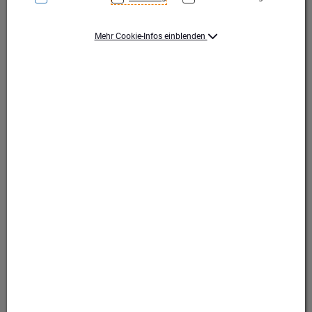
Mehr Cookie-Infos einblenden
Aufklebbare Zinn-Embleme finden Sie in Kapitel
Embleme
Aufklebbare Zinn-Embleme finden Sie in Kapitel
Embleme
Produktart Ehrungen
Pokal
Set-Typ
Einzelpokal