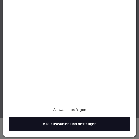
Sandholzer Werbung GmbH
Altweg 13 | 6844 Altach
E-Mail
senden
IhreParty.ch (CH)
Thomas Öhe | Alberweg 9
7012 Felsberg / GR
E-Mail
senden
IhreParty.ch (FL)
Michael Brückner
Tschingel 10 | FL-9496 Balzers
Auswahl bestätigen
E-Mail
senden
Alle auswählen und bestätigen
Einloggen
Registrieren
Warenkorb